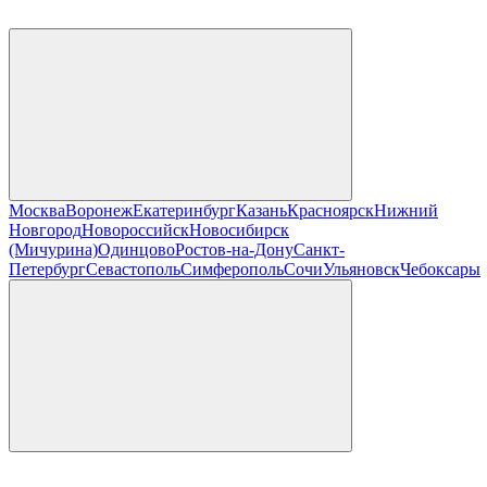
Москва
Воронеж
Екатеринбург
Казань
Красноярск
Нижний
Новгород
Новороссийск
Новосибирск
(Мичурина)
Одинцово
Ростов-на-Дону
Санкт-
Петербург
Севастополь
Симферополь
Сочи
Ульяновск
Чебоксары